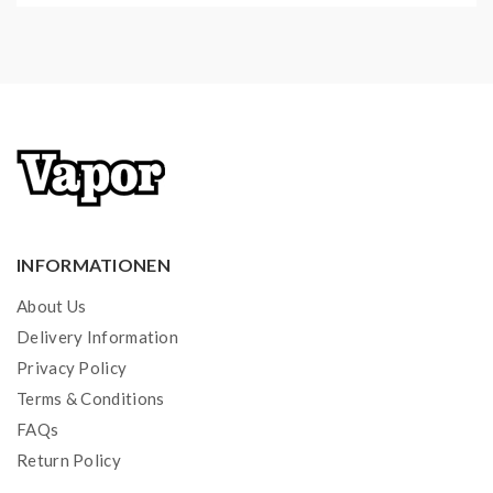
(vorinstalliert) | RDL
1x XROS Mesh Pod mit integrierter 0,8 Ohm Coil
| MTL
1x Type C-USB-Kabel
1x Bedienungsanleitung
INFORMATIONEN
About Us
Delivery Information
Privacy Policy
Terms & Conditions
FAQs
Return Policy