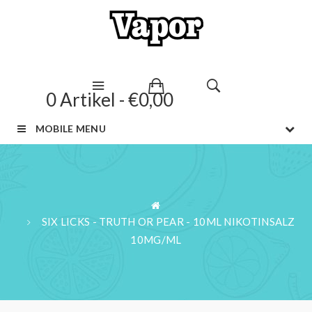
0 Artikel - €0,00
MOBILE MENU
SIX LICKS - TRUTH OR PEAR - 10ML NIKOTINSALZ
10MG/ML