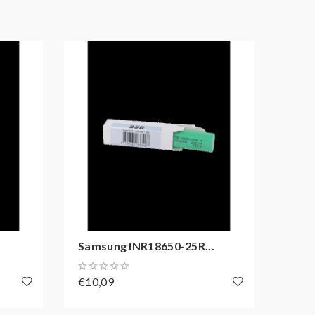
Samsung INR18650-25R...
Sony
€10,09
€10,