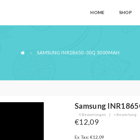
HOME
SHOP
SAMSUNG INR18650-30Q 3000MAH
Samsung INR186
0 Bewertungen
|
+ Bewertung
€12,09
Ex Tax: €12,09