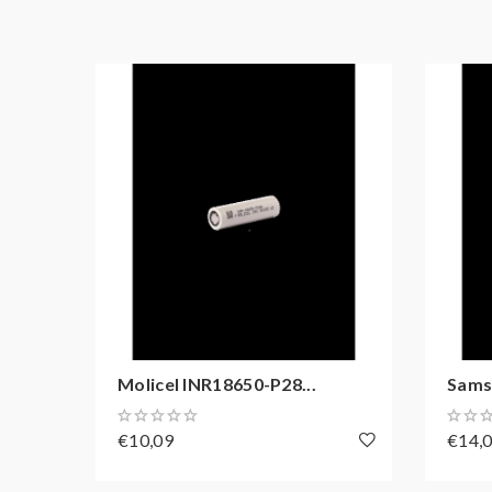
Molicel INR18650-P28...
Samsu
€10,09
€14,