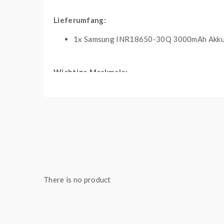
Lieferumfang:
1x Samsung INR18650-30Q 3000mAh Akk
Wichtige Merkmale:
Kapazität: 3000 mAh
Nennspannung: 3,7 Volt
Maximaler Entladestrom: 15 A
There is no product