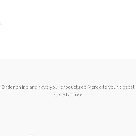
u
Order online and have your products delivered to your closest
store for free