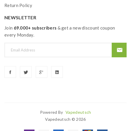
Return Policy
NEWSLETTER
Join
69.000+ subscribers
& get a new discount coupon
every Monday.
Powered By
Vapedeutsch
 Win
78win
Casino Sites
Online Casino Uk
78win
Online Casino
78win
Slot
Vapedeutsch © 2026