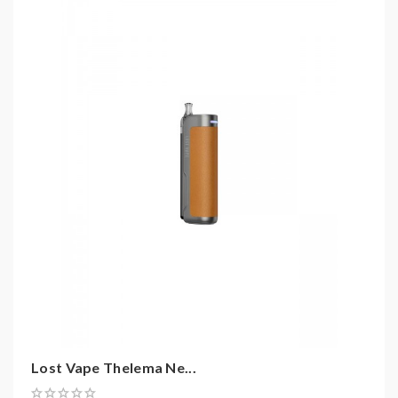
Der Thelema Nexus Pod selbst bietet einen
Widerstand von 0,8 Ohm und ein Füllvolumen von 2 ml,
das einfach über einen Sidefill mit Silikonverschluss
befüllt werden kann.
Mit dem Thelema Nexus Pod Kit von Lost Vape kannst
du ein maßgeschneidertes und stilvolles
Dampferlebnis genießen, das speziell auf die
Bedürfnisse von Umsteigern zugeschnitten ist.
Lost Vape Thelema Nexus Kit
Akkuanzahl: 1
Akkutyp: Verbaute Zelle
Coil Info: 0,8 Ohm
Tankinhalt: 2 ml
Lost Vape Thelema Ne...
Tanktyp: Pod