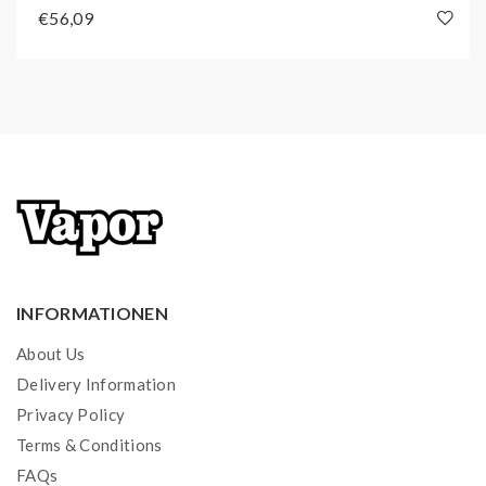
Variante: Black Carbon
€56,09
Zugart: MTL
mAh: 1900 mAh + 400mAh
Lieferumfang
1x Lost Vape Thelema Nexus Kit
2x Lost Vape Nexus Pod 0,8 Ohm (Thelema
Nexus)
2x Lost Vape Drip Tip (Thelema Nexus)
5x Lost Vape Cotton Tip (Thelema Nexus)
1x USB-C Ladekabel
INFORMATIONEN
1x Bedienungsanleitung
About Us
Delivery Information
Privacy Policy
Terms & Conditions
FAQs