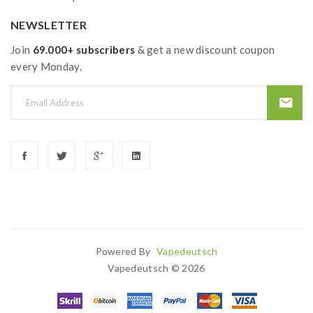
NEWSLETTER
Join
69.000+ subscribers
& get a new discount coupon
every Monday.
Powered By
Vapedeutsch
in
Casino Slots Uk
78win
78 Win
Slots Uk
78win
Slot Gacor
78 Win
78win
Vapedeutsch © 2026