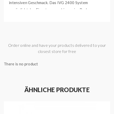
intensiven Geschmack. Das IVG 2400 System
ermöglicht das Einsetzen von bis zu vier Pods
gleichzeitig, sodass Sie durch einfaches Drehen des
Geräts bequem zwischen den Geschmacksrichtungen
wechseln können.
Produktdetails:
Order online and have your products delivered to your
Kompatibilität: IVG 2400 Akku
closest store for free
Nikotin: 20 mg/ml Nikotinsalz
There is no product
Füllmenge: 2 ml pro Pod (nicht wiederbefüllbar)
Besonderheit: Wechsel zwischen bis zu 4
Geschmacksrichtungen durch Drehmechanismus
Geschmacksrichtung: Lemon & Lime
ÄHNLICHE PRODUKTE
Lieferumfang:
1 Doppelpack (2 Pods) der gewählten
Geschmacksrichtung