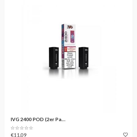
Genießen Sie die erfrischend-spritzige Kombination
von Zitrone und Limette bei jedem Zug!
IVG 2400 POD (2er Pa...
€11,09