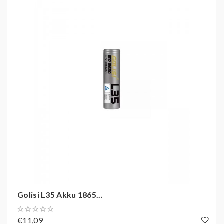
Robuste Ummantelung schützt vor äußeren
Einflüssen und Beschädigungen
Nachhaltige, recyclebare Verpackung
Der Golisi S35 Akku überzeugt durch seine
Kombination aus Leistung, Sicherheit und
Langlebigkeit. Perfekt für Dampfer, die eine kraftvolle
und zuverlässige Energiequelle für ihre Geräte
benötigen.
Golisi L35 Akku 1865...
€11,09