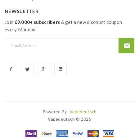
NEWSLETTER
Join
69.000+ subscribers
& get a new discount coupon
every Monday.
Powered By
Vapedeutsch
sino
78win
Slot Gacor
Best Casino Uk
Slot Gacor
Judi Online
78win
Slot G
Vapedeutsch © 2026