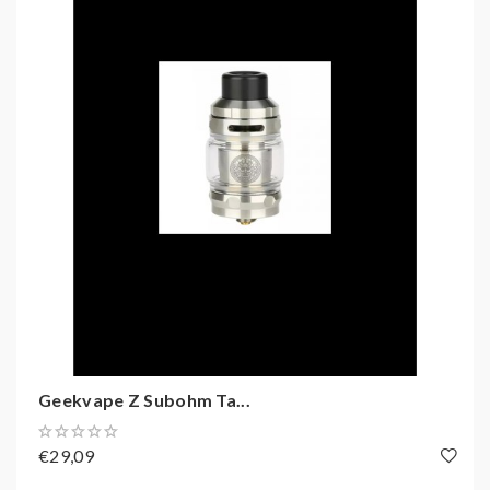
RDL. Wie gehabt, kannst Du diese komfortabel via
Plug & Pull sekundenschnell austauschen. Bei einem
Füllvolumen von stattlichen 5,5 ml mit Bauchglas wird
auch ausreichend Liquidnachschub für längere
Dampfsessions geboten.
Geekvape Z Subohm Ta...
€29,09