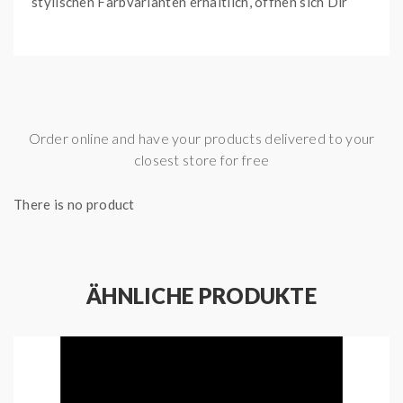
stylischen Farbvarianten erhältlich, öffnen sich Dir
einige sehenswerte Kombinationsmöglichkeiten.Wie
gewohnt begrüßt Dich im Z Subohm SE Tank eine siff-
freie Top to Bottom Airflow, welche Du stufenlos auf
Dein gewünschtes Zugerlebnis justieren kannst.
Weiterhin findest Du griffig gerändelte
Order online and have your products delivered to your
Bedienelemente an Top Cap & Base wieder, um eine
closest store for free
noch leichtere Handhabung zu gewährleisten.
Ebenfalls besitzt das Befüllsystem jetzt eine Push-
There is no product
Button-Kindersicherung.Nicht nur die Haptik wurde
grundlegend überarbeitet, denn auch die verbesserten
Z-Coils haben es in sich. Hier wurde gerade in puncto
ÄHNLICHE PRODUKTE
Lebensdauer deutlich nachgebessert. Die neuen Z-
Coils kommen in Widerständen von 0,15 Ohm (70 – 85
Watt) & 0,4 Ohm (50 – 60 Watt) und offerieren ein
weiches, nuancenreiches Dampferlebnis für DL und