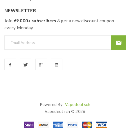
NEWSLETTER
Join
69.000+ subscribers
& get a new discount coupon
every Monday.
Powered By
Vapedeutsch
78win
78 Win
Judi Online
Casinos Uk
Cas
Vapedeutsch © 2026