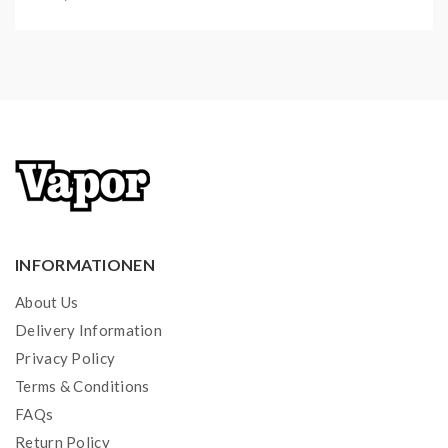
sturzgesichert nach IP68
Maße: 121,21 mm x 43,73 mm x 31,65 mm
USB-C Anschluss
Lieferumfang
1x Aegis Boost Pro 2 Akkuträger
1x Aegis Boost Pro 2 Pod
1x P Series Head 0,15 Ohm (vorinstalliert) | DL
1x P Series Head 0,4 Ohm | DL/RDL
1x Coil Tool
INFORMATIONEN
1x Type C-USB-Kabel
About Us
1x Ersatzteil-Set
Delivery Information
1x Bedienungsanleitung
Privacy Policy
18650er Akkuzelle(n) nicht enthalten!
Terms & Conditions
FAQs
Return Policy