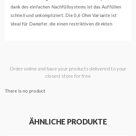
dank des einfachen Nachfüllsystems ist das Auffüllen
schnell und unkompliziert. Die 0,6 Ohm Variante ist
ideal für Dampfer, die einen restriktiven direkten
Lungenzug (RDL) bevorzugen und ein intensiveres
Dampferlebnis suchen.
Elfbar ELFX Pod 0,6 Ohm
Coil Info:
0,6 Ohm
Order online and have your products delivered to your
Tankinhalt:
2 ml
closest store for free
Tanktyp:
Pod
Verpackungseinheit:
3 Stk. / Packung
There is no product
Zugart:
MTL
Lieferumfang
3x Elfbar ELFX Pod 0,6 Ohm
ÄHNLICHE PRODUKTE