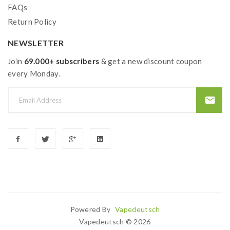
FAQs
Return Policy
NEWSLETTER
Join
69.000+ subscribers
& get a new discount coupon
every Monday.
Powered By
Vapedeutsch
k
78win
Online Casino
78win
Slot Gacor
Best Casino Uk
Slot Gacor
Judi On
Vapedeutsch © 2026