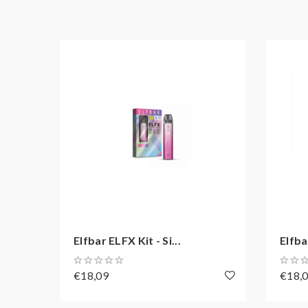
1x Elfbar ELFX Pod 0,8 Ohm
1x USB-C Ladekabel
1x Bedienungsanleitung
Elfbar ELFX Kit - Si...
Elfba
€18,09
€18,