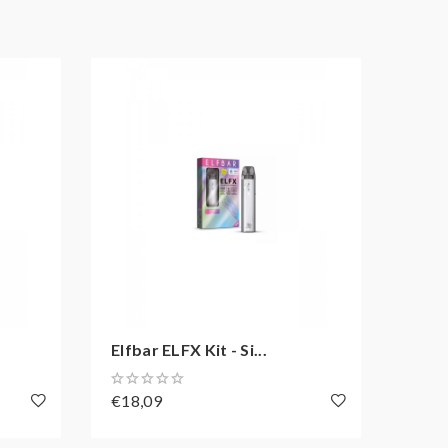
Elfbar ELFX Kit - Si...
Elfba
€18,09
€12,