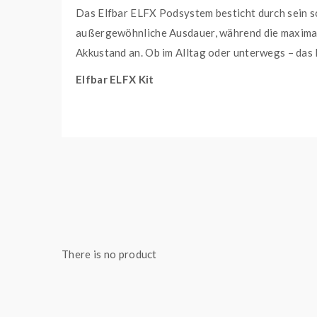
Das Elfbar ELFX Podsystem besticht durch sein sc
außergewöhnliche Ausdauer, während die maximal
Akkustand an. Ob im Alltag oder unterwegs – das 
Elfbar ELFX Kit
Akkuanzahl:
1
Akkutyp:
Verbaute Zelle
Coil Info:
0,6 Ohm, 0,8 Ohm
Tankinhalt:
2 ml
Tanktyp:
Pod
Variante:
Black
Zugart:
MTL
mAh:
1000 mAh
There is no product
Lieferumfang
1x Elfbar ELFX Kit
1x Elfbar ELFX Pod 0,6 Ohm