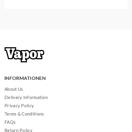
1x PockeX 0,6 Ohm Head (vorinstalliert) | RDL
1x PockeX 1,2 Ohm Head | MTL
1x Type C-USB-Kabel
1x Bedienungsanleitung
INFORMATIONEN
About Us
Delivery Information
Privacy Policy
Terms & Conditions
FAQs
Return Policy