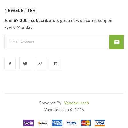
NEWSLETTER
Join
69.000+ subscribers
& get a new discount coupon
every Monday.
Powered By
Vapedeutsch
78win
78 Win
Judi Online
Casinos Uk
Casino Uk
78 Win
Casino
Vapedeutsch © 2026