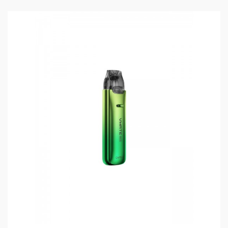
Tankvolumen: 3 ml
Widerstand: 0,4 Ohm
Leistungsbereich: 18 - 30 Watt
geeignet für restriktive Züge in die Lunge (RDL)
Top-Filling System
Lieferumfang
2 x VMATE Top Fill Cartridge 0,4 Ohm
1x Bedienungsanleitung