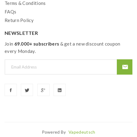
Terms & Conditions
FAQs
Return Policy
NEWSLETTER
Join
69.000+ subscribers
& get a new discount coupon
every Monday.
Powered By
Vapedeutsch
in
Online Casino
78win
Slot Gacor
Best Casino Uk
Slot Gacor
Judi Online