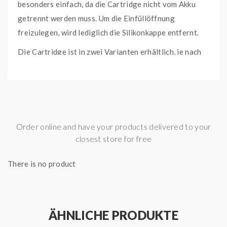
besonders einfach, da die Cartridge nicht vom Akku
getrennt werden muss. Um die Einfüllöffnung
freizulegen, wird lediglich die Silikonkappe entfernt.
Die Cartridge ist in zwei Varianten erhältlich, je nach
gewünschtem Dampfstil:
0,4 Ohm Coil: Für das restriktive direkte
Lungendampfen (RDL), empfohlen bei einer
Leistung von 18 bis 30 Watt.
Order online and have your products delivered to your
0,7 Ohm Coil: Geeignet für das Mouth-to-Lung
closest store for free
(MTL) Dampfen, empfohlen bei einer Leistung
von 15 bis 25 Watt.
There is no product
Beide Varianten haben einen fest verbauten Coil, der
für optimalen Geschmack und Dampf sorgt.
VooPoo VMATE Top Fill Cartridge (2 Stück pro
ÄHNLICHE PRODUKTE
Packung) - 0,4 Ohm