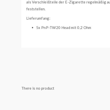
als Verschleißteile der E-Zigarette regelmäßig 
feststellen.
Lieferumfang:
5x PnP-TW20 Head mit 0,2 Ohm
Wichtige Merkmale:
Widerstand: 0,2 Ohm
Leistungsbereich: 40 - 55 Watt
Wicklung: Mesh
geeignet für Lungeninhalation (DL)
Kompatibel mit:
Voopoo Drag H40 E-Zigaretten Set
There is no product