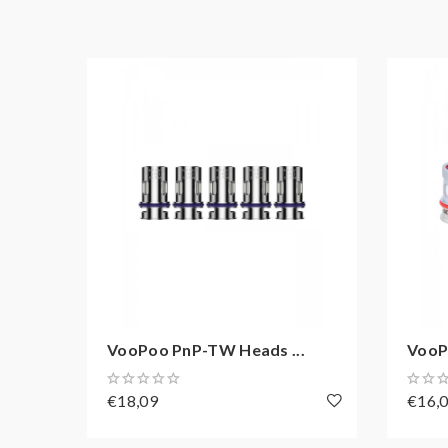
VooPoo PnP-TW Heads ...
VooP
€18,09
€16,