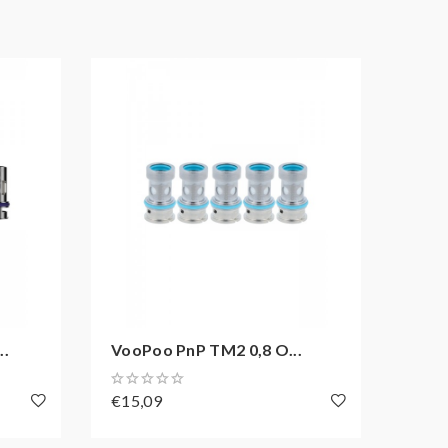
..
VooPoo PnP TM2 0,8 O...
VooP
€15,09
€14,