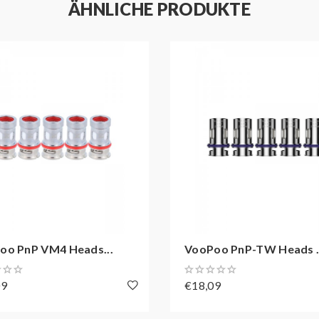
ÄHNLICHE PRODUKTE
oo PnP VM4 Heads...
VooPoo PnP-TW Heads .
09
€18,09