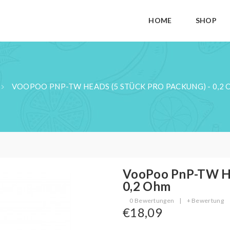
HOME
SHOP
VOOPOO PNP-TW HEADS (5 STÜCK PRO PACKUNG) - 0,2
VooPoo PnP-TW Hea
0,2 Ohm
0 Bewertungen
|
+ Bewertung
€18,09