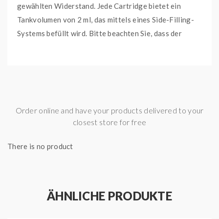
gewählten Widerstand. Jede Cartridge bietet ein
Tankvolumen von 2 ml, das mittels eines Side-Filling-
Systems befüllt wird. Bitte beachten Sie, dass der
Verdampferkopf fest in der Cartridge integriert ist.
Sollte ein Wechsel notwendig werden, muss die
gesamte VooPoo Argus Pod Cartridge ausgetauscht
werden.
Argus Pod Cartridge
Order online and have your products delivered to your
closest store for free
Tankvolumen: 2 ml
Widerstand: 0,7 Ohm
There is no product
Side-Filling-System
Lieferumfang
3x VooPoo Argus Pod Cartridge 0,7 Ohm
ÄHNLICHE PRODUKTE
1x Bedienungsanleitung