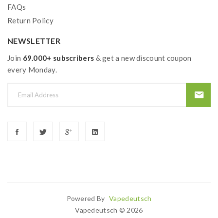
FAQs
Return Policy
NEWSLETTER
Join
69.000+ subscribers
& get a new discount coupon
every Monday.
Powered By
Vapedeutsch
k
Slot Gacor
Judi Online
78win
Slot Gacor
78win
Vapedeutsch © 2026