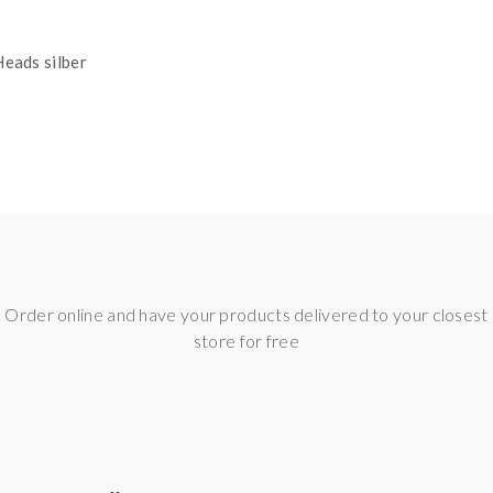
Heads silber
Order online and have your products delivered to your closest
store for free