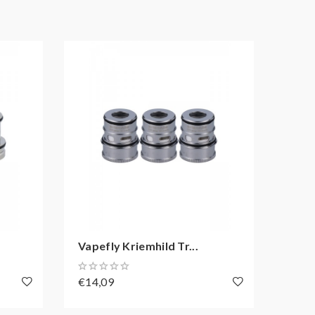
Vapefly Kriemhild Tr...
Vape
€14,09
€3,0