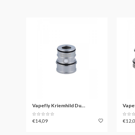
Vapefly Kriemhild Du...
Vapef
€14,09
€12,