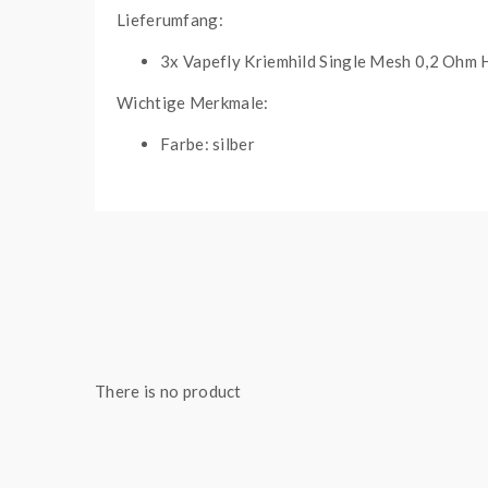
Lieferumfang:
3x Vapefly Kriemhild Single Mesh 0,2 Ohm 
Wichtige Merkmale:
Farbe: silber
Material: Ni80
Widerstand: 0,2 Ohm
Wicklung: Single Mesh
Leistungsbereich: 50 - 80 Watt
geeignet für Lungeninhalation (DL)
Kompatibel mit:
Vapefly Kriemhild E-Zigaretten Set
There is no product
Vapefly Kriemhild Clearomizer