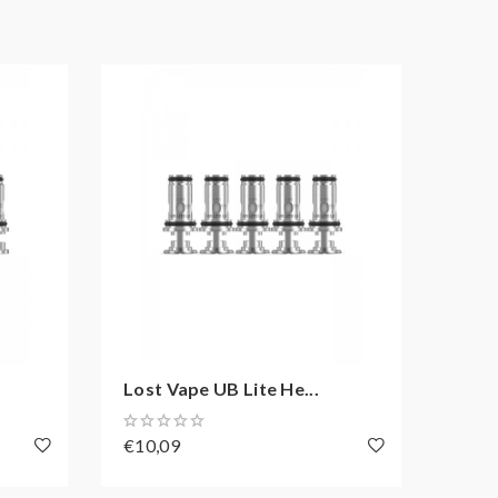
Lost Vape UB Lite He...
Lost
€10,09
€10,