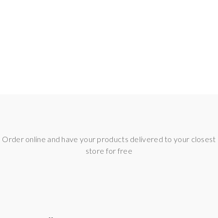
etten Set
Order online and have your products delivered to your closest
store for free