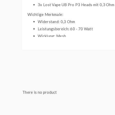
3x Lost Vape UB Pro P3 Heads mit 0,3 Ohm
Wichtige Merkmale:
Widerstand: 0,3 Ohm
Leistungsbereich: 60 - 70 Watt
Wicklung: Mesh
geeignet für Lungeninhalation (DL)
Kompatibel mit:
Lost Vape Ursa Quest Multi E-Zigarette
Lost Vape Thelema Quest 200 Watt E-Zigar
There is no product