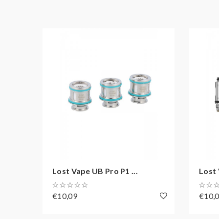
Lost Vape UB Pro P1 ...
Lost 
€10,09
€10,