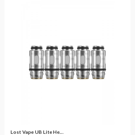
geeignet für Lungeninhalation (DL)
Kompatibel mit:
Lost Vape UB Lite Pod E-Zigaretten Set
Lost Vape Ursa Mini Pod E-Zigaretten Set
Lost Vape UB Lite He...