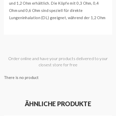
und 1,2 Ohm erhältlich. Die Köpfe mit 0,3 Ohm, 0,4
Ohm und 0,6 Ohm sind speziell für direkte
Lungeninhalation (DL) geeignet, während der 1,2 Ohm
Kopf für moderates Dampfen vom Mund zur Lunge
optimiert ist. Es wird empfohlen, die Heads regelmäßig
zu wechseln, um einen stets reinen und unverfälschten
Liquidgeschmack zu gewährleisten. Jede Packung
enthält fünf UB Lite Heads im von Ihnen gewählten
Order online and have your products delivered to your
Widerstand.
closest store for free
Lieferumfang:
There is no product
5x Lost Vape UB Lite L10 0,6 Ohm Heads
Wichtige Merkmale:
Widerstand: 0,6 Ohm
ÄHNLICHE PRODUKTE
Leistungsbereich: 16 - 21 Watt
Material: KA1