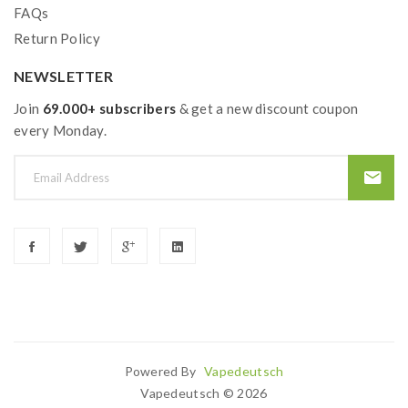
FAQs
Return Policy
NEWSLETTER
Join
69.000+ subscribers
& get a new discount coupon
every Monday.
Powered By
Vapedeutsch
Slots Uk
78win
78 Win
Slots Uk
78win
Slot Gacor
78 Win
78win
Casino Sit
Vapedeutsch © 2026