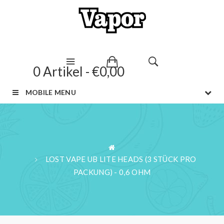
0 Artikel - €0,00
MOBILE MENU
LOST VAPE UB LITE HEADS (3 STÜCK PRO
PACKUNG) - 0,6 OHM