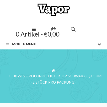
0 Artikel - €0,00
MOBILE MENU
KIWI 2 - POD INKL. FILTER TIP SCHWARZ 0,8 OHM
(2 STÜCK PRO PACKUNG)