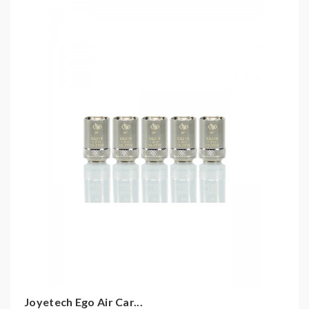
Tankvolumen: 2ml
Side-Filling
Widerstand der Wicklung: 1,0 Ohm
Leistungsbereich der Wicklung: 9 Watt bis 14
Watt
Maße: 19mm x 41mm
Lieferumfang
5 x eGo Pod AST Cartridge (2ml)
1 x Bedienungsanleitung
Joyetech Ego Air Car...