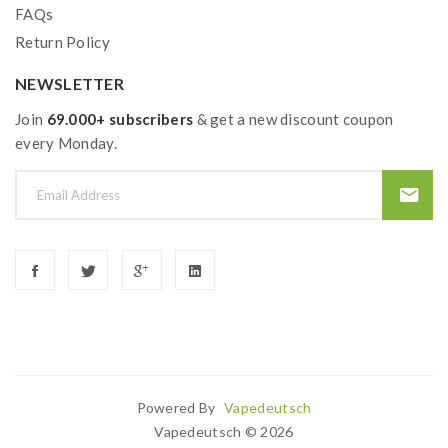
FAQs
Return Policy
NEWSLETTER
Join
69.000+ subscribers
& get a new discount coupon
every Monday.
Powered By
Vapedeutsch
ine Casino
78win
Slot Gacor
Best Casino Uk
Slot Gacor
Judi Online
78win
Vapedeutsch © 2026