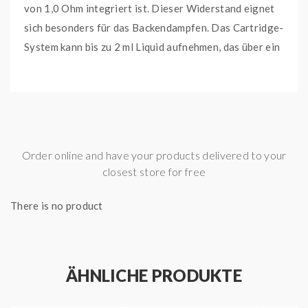
von 1,0 Ohm integriert ist. Dieser Widerstand eignet
sich besonders für das Backendampfen. Das Cartridge-
System kann bis zu 2 ml Liquid aufnehmen, das über ein
Side-Filling-System eingefüllt wird. Zum Befüllen
müssen Sie nur die seitlich angebrachte Silikonkappe
aufklappen. Das leicht transparente Design des Tanks
ermöglicht es Ihnen, den Liquidstand stets im Auge zu
behalten. Bitte beachten Sie, dass Cartridges
Order online and have your products delivered to your
Verschleißartikel sind und regelmäßig ausgetauscht
closest store for free
werden sollten, um den unverfälschten
Liquidgeschmack zu gewährleisten. Das Joyetech eGo
There is no product
Pod AST Cartridge-System ist speziell für die
gleichnamige E-Zigarette konzipiert, ist jedoch auch
mit der InnoCigs eGo Pod E-Zigarette kompatibel, die
ÄHNLICHE PRODUKTE
Sie in unserem Shop finden können.
eGo Pod AST Cartridge