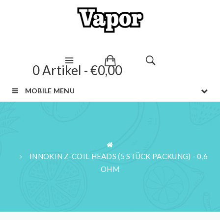
0 Artikel - €0,00
MOBILE MENU
INNOKIN Z-COIL HEADS (5 STÜCK PACKUNG) - 0,6
OHM