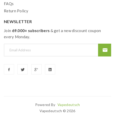
FAQs
Return Policy
NEWSLETTER
Join
69.000+ subscribers
& get a new discount coupon
every Monday.
Powered By
Vapedeutsch
Slot Gacor
78 Win
78win
Casino Sites
Online Casino Uk
78win
Online Cas
Vapedeutsch © 2026