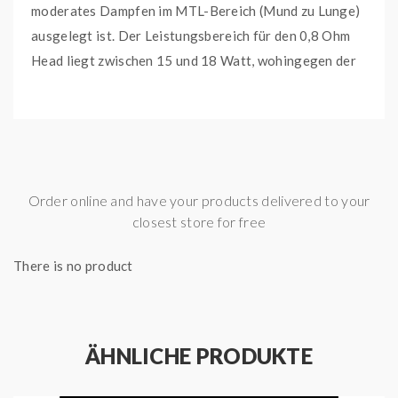
moderates Dampfen im MTL-Bereich (Mund zu Lunge)
ausgelegt ist. Der Leistungsbereich für den 0,8 Ohm
Head liegt zwischen 15 und 18 Watt, wohingegen der
1,6 Ohm Head Leistungen von 10 bis 14 Watt
unterstützt. Der Z-Coil (DuoPrime) mit 0,6 Ohm ist für
Leistungen von 9 bis 13 Watt konzipiert und ebenfalls
für MTL-Dampfen geeignet. Mit jeder bestellten
Packung erhalten Sie fünf Verdampferköpfe.
Order online and have your products delivered to your
Lieferumfang:
closest store for free
5x Innokin Z-Coil 0,6 Ohm Heads
There is no product
Wichtige Merkmale:
Widerstand: 0,6 Ohm
Leistungsbereich: 9 – 13 Watt
ÄHNLICHE PRODUKTE
geeignet für Mundinhalation (MTL)
Kompatibel mit: