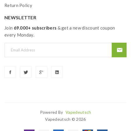
Return Policy
NEWSLETTER
Join
69.000+ subscribers
& get a new discount coupon
every Monday.
Powered By
Vapedeutsch
n
Casino Sites
Online Casino Uk
78win
Online Casino
78win
Slot Gacor
Be
Vapedeutsch © 2026