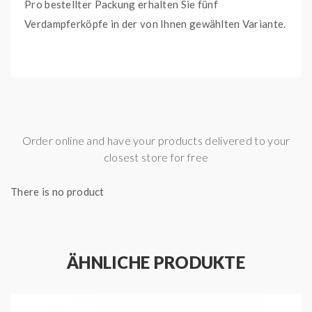
Pro bestellter Packung erhalten Sie fünf
Verdampferköpfe in der von Ihnen gewählten Variante.
Lieferumfang:
5x Innokin Prism S 0,8 Ohm Heads oder
5x Innokin Prism S 0,9 Ohm Heads oder
5x Innokin Prism S 1,5 Ohm Heads
Order online and have your products delivered to your
closest store for free
Wichtige Merkmale:
There is no product
Widerstand: 0,8 Ohm
geeignet für Mundinhalation (MTL)
ÄHNLICHE PRODUKTE
Kompatibel mit:
Innokin Endura Apex E-Zigaretten Set
Innokin Prism Apex Clearomizer Set