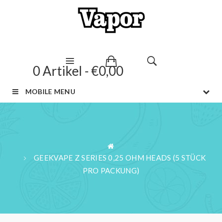
0 Artikel - €0,00
MOBILE MENU
GEEKVAPE Z SERIES 0,25 OHM HEADS (5 STÜCK
PRO PACKUNG)