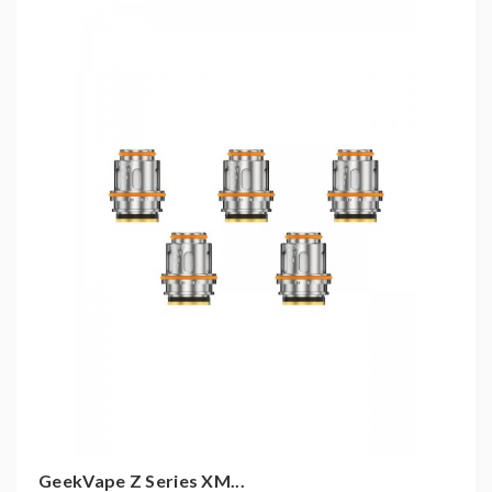
Leistungsbereich: 45 - 57 Watt
geeignet für Lungeninhalation (DL)
Kompatibel mit:
GeekVape Z Subohm Clearomizer Set
GeekVape Obelisk Clearomizer Set
GeekVape Z Series XM...