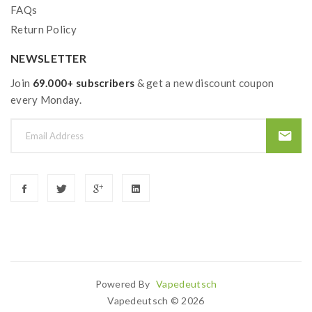
FAQs
Return Policy
NEWSLETTER
Join
69.000+ subscribers
& get a new discount coupon
every Monday.
Powered By
Vapedeutsch
ine
Casinos Uk
Casino Uk
78 Win
Casino Slots Uk
78win
78 Win
Slots Uk
7
Vapedeutsch © 2026