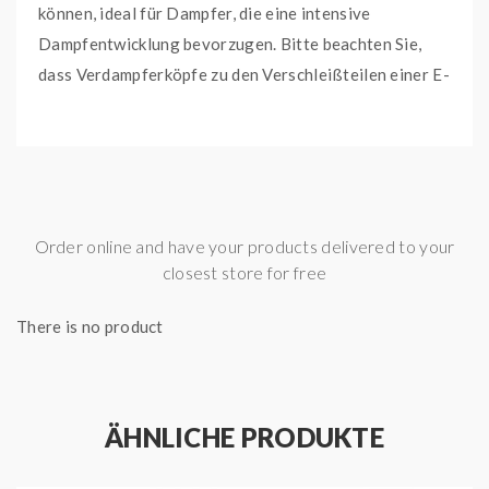
können, ideal für Dampfer, die eine intensive
Dampfentwicklung bevorzugen. Bitte beachten Sie,
dass Verdampferköpfe zu den Verschleißteilen einer E-
Zigarette gehören und ein regelmäßiger Austausch
empfohlen wird, um optimale Ergebnisse und einen
unverfälschten Geschmack zu gewährleisten. Beachten
Sie auch, dass diese Heads nicht mit dem P Subohm
Verdampfer von GeekVape kompatibel sind.
Order online and have your products delivered to your
closest store for free
Lieferumfang:
There is no product
5x GeekVape Z Series 0,25 Ohm Heads
Wichtige Merkmale:
ÄHNLICHE PRODUKTE
Widerstand: 0,25 Ohm
Material: KA1