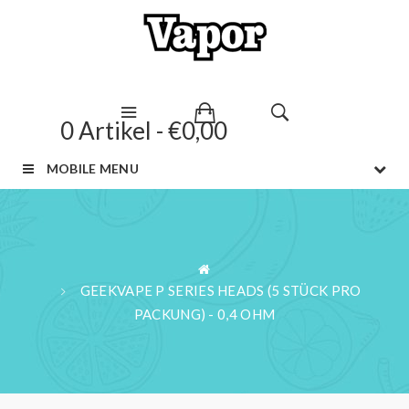
0 Artikel - €0,00
MOBILE MENU
GEEKVAPE P SERIES HEADS (5 STÜCK PRO
PACKUNG) - 0,4 OHM