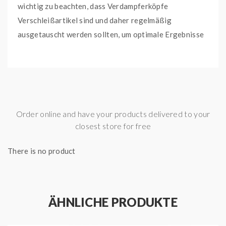
wichtig zu beachten, dass Verdampferköpfe
Verschleißartikel sind und daher regelmäßig
ausgetauscht werden sollten, um optimale Ergebnisse
zu gewährleisten. Der P Series Head mit 0,2 Ohm kann
in einem Leistungsbereich von 60 bis 70 Watt genutzt
werden, während der 0,4 Ohm Head für einen Bereich
von 50 bis 60 Watt geeignet ist. Die 0,15 Ohm Heads
sind für einen Leistungsbereich von 70 bis 85 Watt
Order online and have your products delivered to your
ausgelegt.
closest store for free
Lieferumfang:
There is no product
5x GeekVape P Series 0,4 Ohm Heads
Wichtige Merkmale:
Widerstand: 0,4 Ohm
ÄHNLICHE PRODUKTE
Leistungsbereich: 50 - 60 Watt
geeignet für Lungeninhalation (DL)