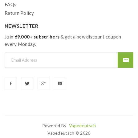
FAQs
Return Policy
NEWSLETTER
Join
69.000+ subscribers
& get a new discount coupon
every Monday.
Powered By
Vapedeutsch
no Sites
Online Casino Uk
78win
Online Casino
78win
Slot Gacor
Best Ca
Vapedeutsch © 2026