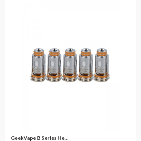
Kompatibel mit:
GeekVape Aegis Boost Pro 2 Pod 6ml
GeekVape Aegis Boost Pro 1 Pod
GeekVape Boost Plus & Pro RBA Pod 4ml
GeekVape Aegis Boost Pro E-Zigaretten Set
GeekVape Aegis Boost Plus E-Zigaretten Set
GeekVape Obelisk 60 E-Zigaretten Set
GeekVape Z100C DNA E-Zigaretten Set
GeekVape Z100C Pod 5ml
GeekVape B Series He...