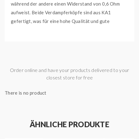
während der andere einen Widerstand von 0,6 Ohm
aufweist. Beide Verdampferköpfe sind aus KA1
gefertigt, was für eine hohe Qualität und gute
Dampfleistung steht.
Lieferumfang:
5x GeekVape B Series 0,6 Ohm Heads
Wichtige Merkmale
Order online and have your products delivered to your
Widerstand: 0,6 Ohm
closest store for free
Material: KA1
There is no product
Leistungsbereich: 15 - 25 Watt
geeignet für Lungeninhalation (DL)
Kompatibel mit:
ÄHNLICHE PRODUKTE
GeekVape Aegis Boost E-Zigaretten Set
GeekVape Aegis Boost Plus E-Zigaretten Set