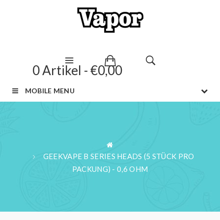
0 Artikel - €0,00
MOBILE MENU
GEEKVAPE B SERIES HEADS (5 STÜCK PRO
PACKUNG) - 0,6 OHM