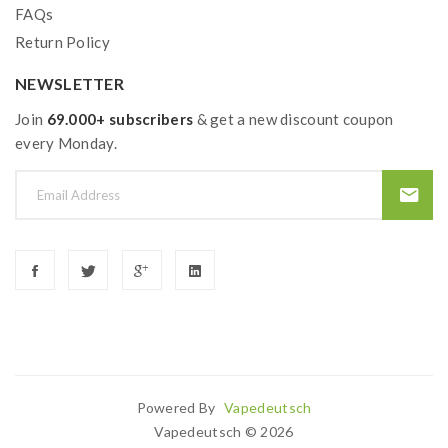
FAQs
Return Policy
NEWSLETTER
Join
69.000+ subscribers
& get a new discount coupon
every Monday.
Powered By
Vapedeutsch
acor
78 Win
78win
Casino Sites
Online Casino Uk
78win
Online Casino
78w
Vapedeutsch © 2026