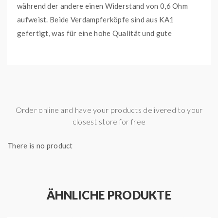
während der andere einen Widerstand von 0,6 Ohm
aufweist. Beide Verdampferköpfe sind aus KA1
gefertigt, was für eine hohe Qualität und gute
Dampfleistung steht.
Lieferumfang:
5x GeekVape B Series 0,4 Ohm Heads
Wichtige Merkmale:
Order online and have your products delivered to your
Widerstand: 0,4 Ohm
closest store for free
Material: KA1
There is no product
Leistungsbereich: 25 - 35 Watt
geeignet für Lungeninhalation (DL)
Kompatibel mit:
ÄHNLICHE PRODUKTE
GeekVape Aegis Boost E-Zigaretten Set
GeekVape Aegis Boost Plus E-Zigaretten Set