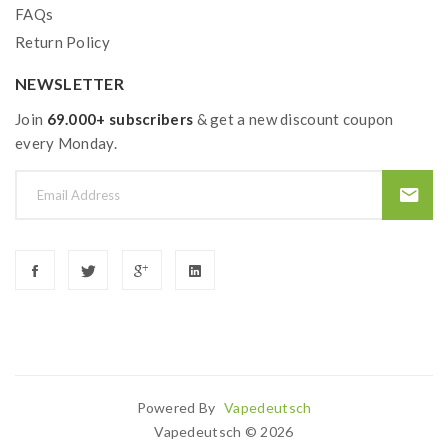
FAQs
Return Policy
NEWSLETTER
Join
69.000+ subscribers
& get a new discount coupon
every Monday.
Powered By
Vapedeutsch
s Uk
Casino Uk
78 Win
Casino Slots Uk
78win
78 Win
Slots Uk
78win
Slot 
Vapedeutsch © 2026