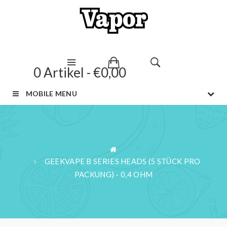
0 Artikel - €0,00
MOBILE MENU
GEEKVAPE B SERIES HEADS (5 STÜCK PRO
PACKUNG) - 0,4 OHM